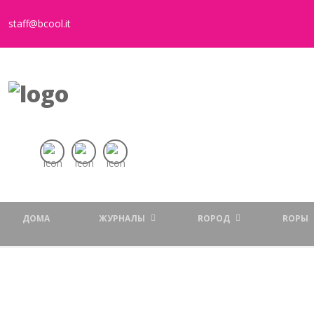
staff@bcool.it
ДОМА
ЖУРНАЛЫ
RОРОД
RОРЫ