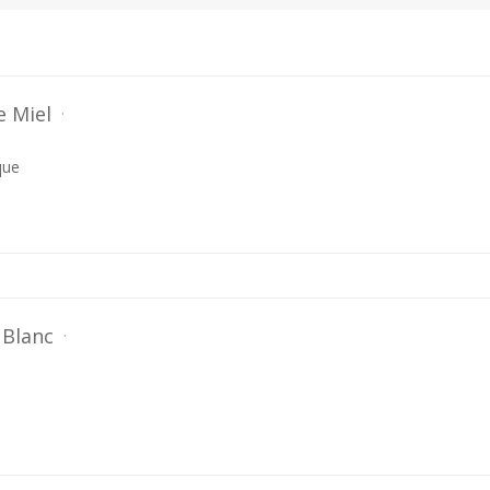
e Miel
que
 Blanc