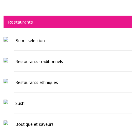
Restaurants
Bcool selection
Restaurants traditionnels
Versilia
Forte Dei Marmi
Pietrasanta
Restaurants ethniques
Sushi
Boutique et saveurs