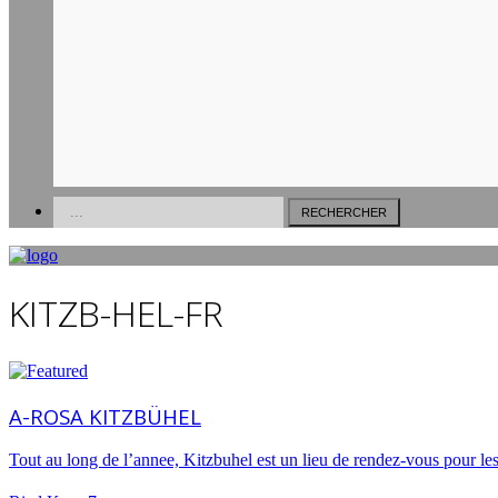
Suisse
Andermatt
Crans Montana
Gstaad
Sardaigne
Poltu Quatu
Porto Cervo
KITZB-HEL-FR
A-ROSA KITZBÜHEL
Tout au long de l’annee, Kitzbuhel est un lieu de rendez-vous pour les