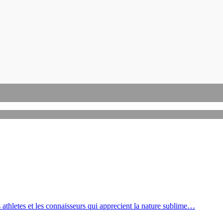
St Moritz
S
Porto Rotondo
Pula et Chia
San Teodoro
Plage Supérieure
 athletes et les connaisseurs qui apprecient la nature sublime…