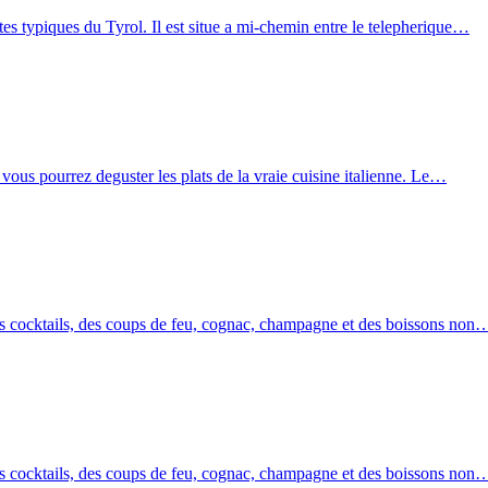
Caraïbes
typiques du Tyrol. Il est situe a mi-chemin entre le telepherique…
Mykonos
Santorini
Zante
Sélection C
, vous pourrez deguster les plats de la vraie cuisine italienne. Le…
s cocktails, des coups de feu, cognac, champagne et des boissons non
s cocktails, des coups de feu, cognac, champagne et des boissons non