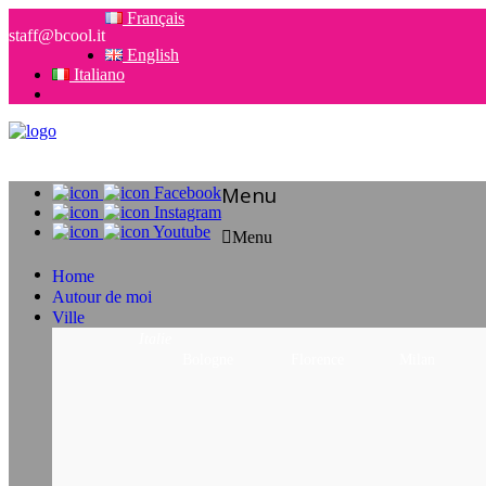
Français
staff@bcool.it
English
Italiano
Menu
Facebook
Instagram
Youtube
Menu
Home
Autour de moi
Ville
Italie
Bologne
Florence
Milan