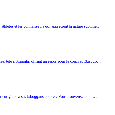
 athletes et les connaisseurs qui apprecient la nature sublime…
Campania
Cinquale
Côte d’Amalfi
île capri
aires: tete a Sonnalm offrant un repos pour le corps et l&rsquo…
erieur grace a ses toboggans colores. Vous trouverez ici un…