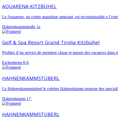
AQUARENA KITZBÜHEL
Le Aquarena, un centre aquatique amusant, est reconnaissable a l’ext
Côte d’Azur et Corse
Bonifacio
Cannes
Hahnenkammstraße 1a
Golf & Spa Resort Grand Tirolia Kitzbühel
Profitez d’un service de premiere classe et passez des vacances dans 
Eichenheim 8-9,
HAHNENKAMMSTÜBERL
Le Hahnenkammstuberl le celebre Hahnenkamm propose des specialites 
Hahnenkamm 17,
HAHNENKAMMSTÜBERL