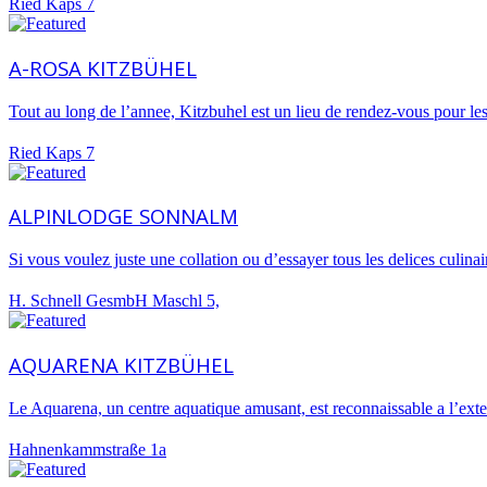
Ried Kaps 7
A-ROSA KITZBÜHEL
Tout au long de l’annee, Kitzbuhel est un lieu de rendez-vous pour les
Versilia
Forte Dei Marmi
Pietrasanta
Ried Kaps 7
ALPINLODGE SONNALM
Si vous voulez juste une collation ou d’essayer tous les delices culin
H. Schnell GesmbH Maschl 5,
AQUARENA KITZBÜHEL
Le Aquarena, un centre aquatique amusant, est reconnaissable a l’ext
Hahnenkammstraße 1a