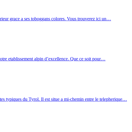
erieur grace a ses toboggans colores. Vous trouverez ici un…
Baléares
Montecarlo
Saint Tropez
Ibiza
Formentera
notre etablissement alpin d’excellence. Que ce soit pour…
typiques du Tyrol. Il est situe a mi-chemin entre le telepherique…