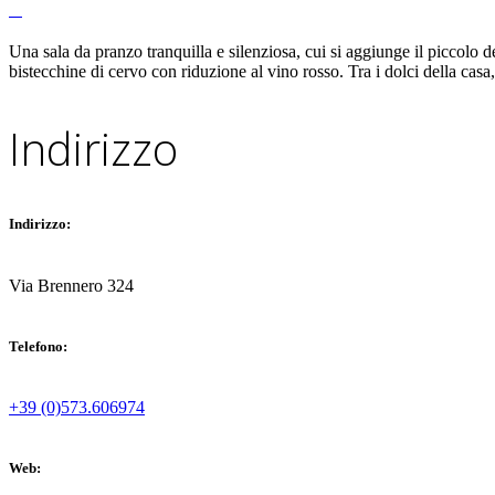
Una sala da pranzo tranquilla e silenziosa, cui si aggiunge il piccolo de
Costa Azzurra e Corsica
bistecchine di cervo con riduzione al vino rosso. Tra i dolci della casa,
Bonifacio
Cannes
Indirizzo
Indirizzo:
Via Brennero 324
Telefono:
+39 (0)573.606974
Web: