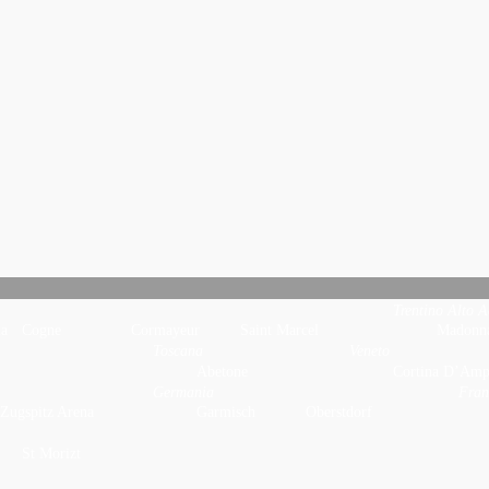
Germania
Inghilterra
Saint-Tropez
Berlino
Londra
Trentino Alto A
ia
Cogne
Cormayeur
Saint Marcel
Madonna
Toscana
Veneto
Abetone
Cortina D’Amp
Germania
Fran
Zugspitz Arena
Garmisch
Oberstdorf
St Morizt