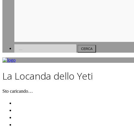
Versilia
Forte Dei Marmi
Pietrasanta
La Locanda dello Yeti
Sto caricando…