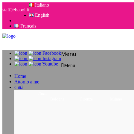
Italiano
staff@bcool.it
English
Français
Menu
Facebook
Instagram
Youtube
Menu
Home
Attorno a me
Città
Italia
Bologna
Firenze
Milano