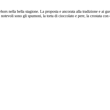
hors nella bella stagione. La proposta e ancorata alla tradizione e ai gust
Isole Baleari
 notevoli sono gli spumoni, la torta di cioccolato e pere, la crostata con 
Montecarlo
Saint-Tropez
Ibiza
Formentera