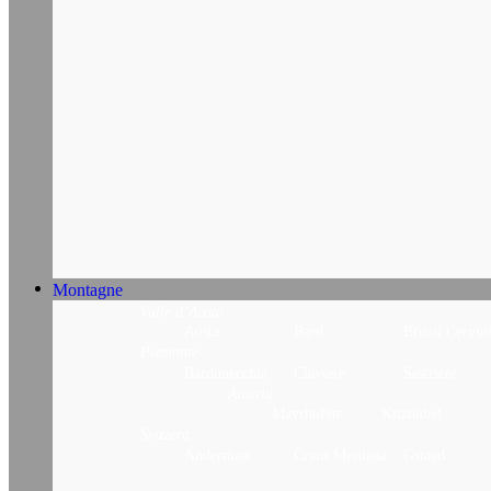
Montagne
Francia
Cannes
Montecarlo
Parigi
Valle d’Aosta
Aosta
Bard
Breuil Cervin
Piemonte
Bardonecchia
Claviere
Sestriere
Austria
Mayrhofen
Kitzbühel
Svizzera
Andermatt
Crans Montana
Gstaad